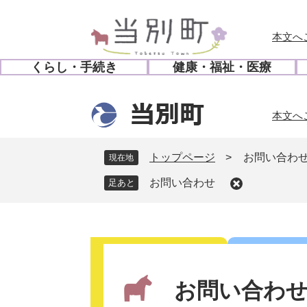
ペ
メ
ー
ニ
本文へ
ジ
ュ
の
ー
くらし・手続き
健康・福祉・医療
先
を
開
開
頭
飛
く
く
で
ば
本文へ
す
し
。
て
本
トップページ
>
お問い合わ
現在地
文
お問い合わせ
へ
本
文
お問い合わ