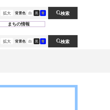
拡大
背景色
白
黒
青
検索
まちの情報
開
く
拡大
背景色
白
黒
青
検索