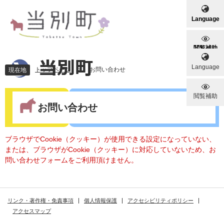
ペ
メ
ー
ニ
Language
ジ
ュ
の
ー
先
を
閲覧補助
頭
飛
Language
で
ば
トップページ
>
お問い合わせ
現在地
す
し
。
て
本
閲覧補助
本
文
お問い合わせ
文
へ
ブラウザでCookie（クッキー）が使用できる設定になっていない、
または、ブラウザがCookie（クッキー）に対応していないため、お
問い合わせフォームをご利用頂けません。
リンク・著作権・免責事項
個人情報保護
アクセシビリティポリシー
アクセスマップ