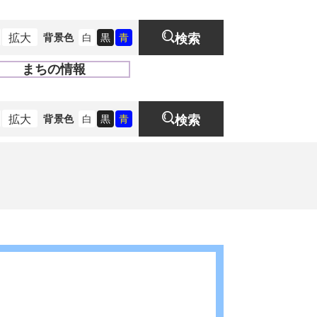
拡大
背景色
白
黒
青
検索
まちの情報
開
く
拡大
背景色
白
黒
青
検索