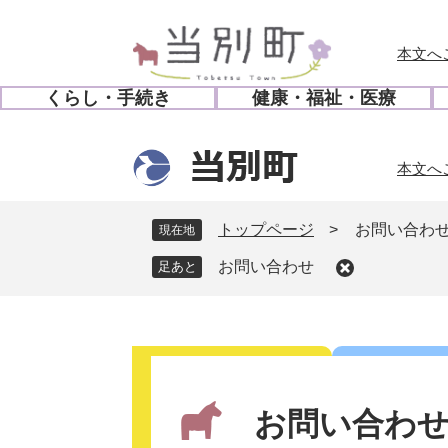
ペ
メ
ー
ニ
本文へ
ジ
ュ
の
ー
くらし・手続き
健康・福祉・医療
先
を
開
開
頭
飛
く
く
で
ば
本文へ
す
し
。
て
本
トップページ
>
お問い合わ
現在地
文
お問い合わせ
へ
本
文
お問い合わ