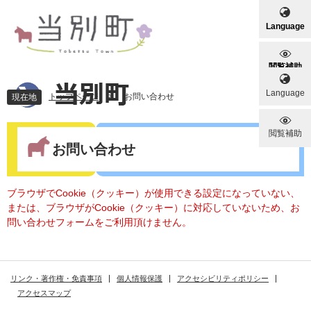
ペ
メ
ー
ニ
Language
ジ
ュ
の
ー
先
を
閲覧補助
頭
飛
Language
で
ば
トップページ
>
お問い合わせ
現在地
す
し
。
て
本
閲覧補助
本
文
お問い合わせ
文
へ
ブラウザでCookie（クッキー）が使用できる設定になっていない、
または、ブラウザがCookie（クッキー）に対応していないため、お
問い合わせフォームをご利用頂けません。
リンク・著作権・免責事項
個人情報保護
アクセシビリティポリシー
アクセスマップ