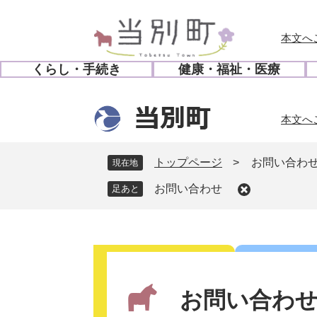
ペ
メ
ー
ニ
本文へ
ジ
ュ
の
ー
くらし・手続き
健康・福祉・医療
先
を
開
開
頭
飛
く
く
で
ば
本文へ
す
し
。
て
本
トップページ
>
お問い合わ
現在地
文
お問い合わせ
へ
本
文
お問い合わ