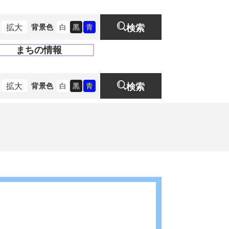
拡大
背景色
白
黒
青
検索
まちの情報
開
く
拡大
背景色
白
黒
青
検索