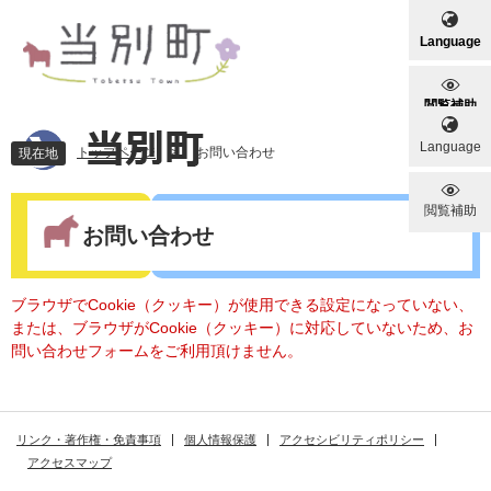
ペ
メ
ー
ニ
Language
ジ
ュ
の
ー
先
を
閲覧補助
頭
飛
Language
で
ば
トップページ
>
お問い合わせ
現在地
す
し
。
て
本
閲覧補助
本
文
お問い合わせ
文
へ
ブラウザでCookie（クッキー）が使用できる設定になっていない、
または、ブラウザがCookie（クッキー）に対応していないため、お
問い合わせフォームをご利用頂けません。
リンク・著作権・免責事項
個人情報保護
アクセシビリティポリシー
アクセスマップ