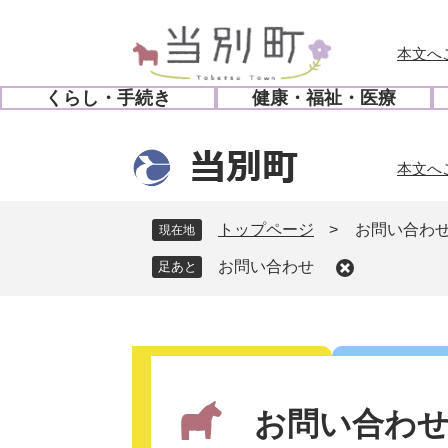
ペ
メ
ー
ニ
本文へ
ジ
ュ
の
ー
くらし・手続き
健康・福祉・医療
先
を
開
開
頭
飛
く
く
で
ば
本文へ
す
し
。
て
本
トップページ
>
お問い合わ
現在地
文
お問い合わせ
へ
本
文
お問い合わ