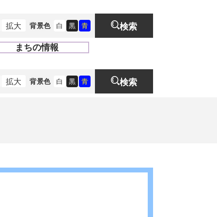
拡大
背景色
白
黒
青
検索
まちの情報
開
く
拡大
背景色
白
黒
青
検索