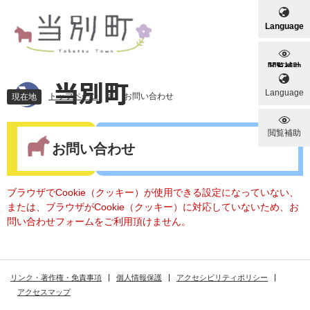
ペ
メ
ー
ニ
Language
ジ
ュ
の
ー
先
を
閲覧補助
頭
飛
Language
で
ば
トップページ
>
お問い合わせ
現在地
す
し
。
て
本
閲覧補助
本
文
お問い合わせ
文
へ
ブラウザでCookie（クッキー）が使用できる設定になっていない、
または、ブラウザがCookie（クッキー）に対応していないため、お
問い合わせフォームをご利用頂けません。
リンク・著作権・免責事項
個人情報保護
アクセシビリティポリシー
アクセスマップ