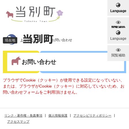
ペ
メ
ー
ニ
Language
ジ
ュ
の
ー
先
を
閲覧補助
頭
飛
Language
で
ば
トップページ
>
お問い合わせ
現在地
す
し
。
て
本
閲覧補助
本
文
お問い合わせ
文
へ
ブラウザでCookie（クッキー）が使用できる設定になっていない、
または、ブラウザがCookie（クッキー）に対応していないため、お
問い合わせフォームをご利用頂けません。
リンク・著作権・免責事項
個人情報保護
アクセシビリティポリシー
アクセスマップ