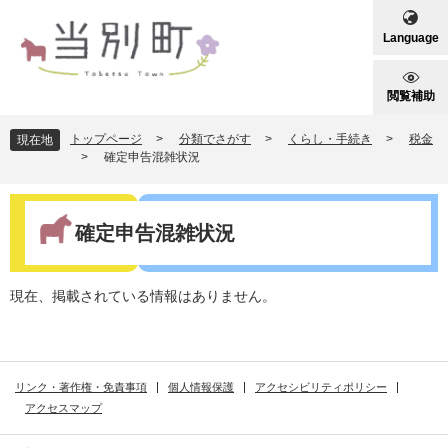
ペ
メ
ー
ニ
Language
ジ
ュ
の
ー
先
を
閲覧補助
頭
飛
で
ば
トップページ
>
分類でさがす
>
くらし・手続き
>
税金
現在地
す
し
>
確定申告混雑状況
。
て
本
本
文
文
確定申告混雑状況
へ
現在、掲載されている情報はありません。
リンク・著作権・免責事項
個人情報保護
アクセシビリティポリシー
アクセスマップ