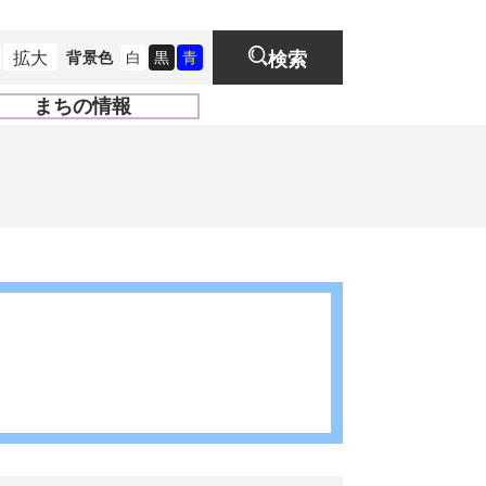
拡大
背景色
白
黒
青
検索
まちの情報
開
く