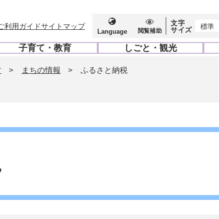
文字
ご利用ガイド
サイトマップ
標準
サイズ
閲覧補助
Language
子育て・教育
しごと・観光
開
開
く
く
す
>
まちの情報
>
ふるさと納税
税