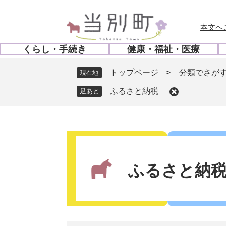
ペ
メ
ー
ニ
本文へ
ジ
ュ
の
ー
くらし・手続き
健康・福祉・医療
先
を
開
開
頭
飛
く
く
トップページ
>
分類でさが
現在地
で
ば
す
し
ふるさと納税
。
て
本
文
本
へ
文
ふるさと納