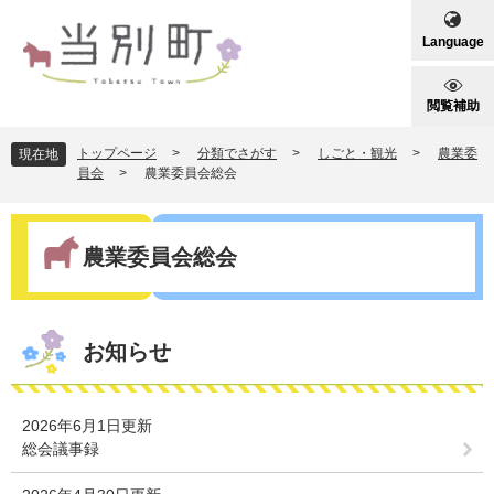
ペ
メ
ー
ニ
Language
ジ
ュ
の
ー
先
を
閲覧補助
頭
飛
で
ば
トップページ
>
分類でさがす
>
しごと・観光
>
農業委
現在地
す
し
員会
>
農業委員会総会
。
て
本
本
文
文
農業委員会総会
へ
お知らせ
2026年6月1日更新
総会議事録