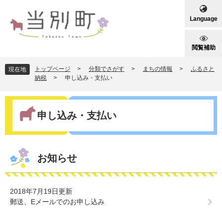
ペ
メ
ー
ニ
Language
ジ
ュ
の
ー
先
を
閲覧補助
頭
飛
で
ば
トップページ
>
分類でさがす
>
まちの情報
>
ふるさと
現在地
す
し
納税
>
申し込み・支払い
。
て
本
本
文
文
申し込み・支払い
へ
お知らせ
2018年7月19日更新
郵送、Eメールでのお申し込み