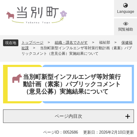
ペ
メ
ー
ニ
Language
ジ
ュ
の
ー
先
を
閲覧補助
頭
飛
で
ば
トップページ
>
組織・課名でさがす
>
福祉部
>
保健福
現在地
す
し
祉課
>
当別町新型インフルエンザ等対策行動計画（素案）パブ
リックコメント（意見公募）実施結果について
。
て
本
文
本
へ
文
当別町新型インフルエンザ等対策行
動計画（素案）パブリックコメント
（意見公募）実施結果について
ページ内目次
ページID：0052686
更新日：2026年2月10日更新