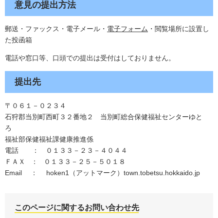
意見の提出方法
郵送・ファックス・電子メール・
電子フォーム
・閲覧場所に設置し
た投函箱
電話や窓口等、口頭での提出は受付はしておりません。
提出先
〒０６１－０２３４
石狩郡当別町西町３２番地２ 当別町総合保健福祉センターゆと
ろ
福祉部保健福祉課健康推進係
電話 ： ０１３３－２３－４０４４
ＦＡＸ ： ０１３３－２５－５０１８
Email ： hoken1（アットマーク）town.tobetsu.hokkaido.jp
このページに関するお問い合わせ先