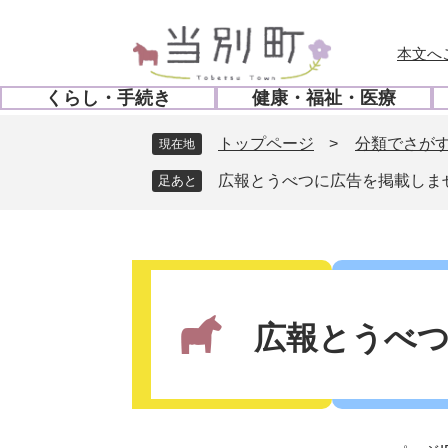
ペ
メ
ー
ニ
本文へ
ジ
ュ
の
ー
くらし・手続き
健康・福祉・医療
先
を
開
開
頭
飛
く
く
トップページ
>
分類でさが
現在地
で
ば
す
し
広報とうべつに広告を掲載しま
。
て
本
文
本
へ
文
広報とうべ