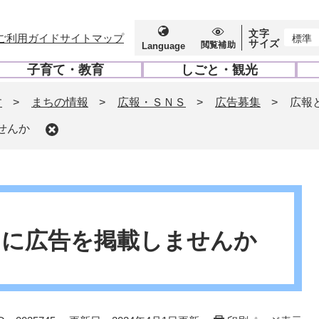
文字
ご利用ガイド
サイトマップ
標準
サイズ
閲覧補助
Language
子育て・教育
しごと・観光
開
開
く
く
す
>
まちの情報
>
広報・ＳＮＳ
>
広告募集
>
広報
せんか
つに広告を掲載しませんか