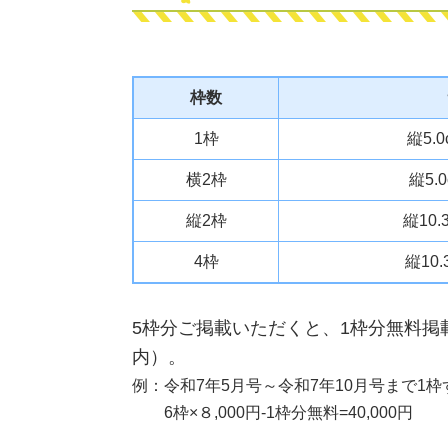
枠数
1枠
縦5.0
横2枠
縦5.
縦2枠
縦10.
4枠
縦10.
5枠分ご掲載いただくと、1枠分無料掲
内）。
例：令和7年5月号～令和7年10月号まで1
6枠×８,000円-1枠分無料=40,000円