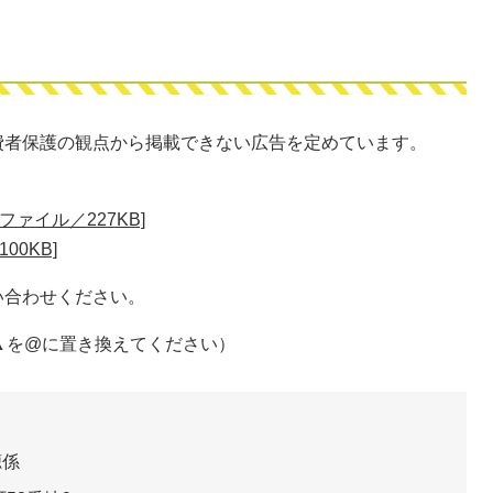
費者保護の観点から掲載できない広告を定めています。
ァイル／227KB]
00KB]
い合わせください。
do.jp ​（▲を@に置き換えてください）
聴係