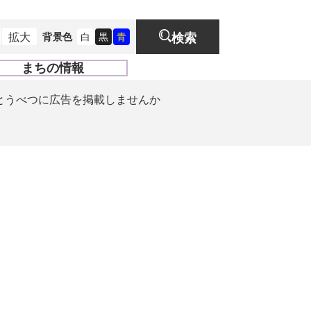
拡大
背景色
白
黒
青
検索
まちの情報
開
く
とうべつに広告を掲載しませんか