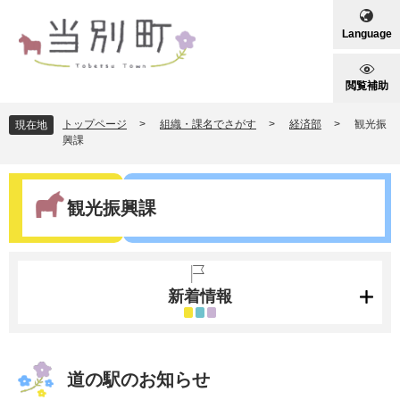
ペ
メ
ー
ニ
Language
ジ
ュ
の
ー
先
を
閲覧補助
頭
飛
で
ば
トップページ
>
組織・課名でさがす
>
経済部
>
観光振
現在地
す
し
興課
。
て
本
本
文
文
観光振興課
へ
新着情報
道の駅のお知らせ