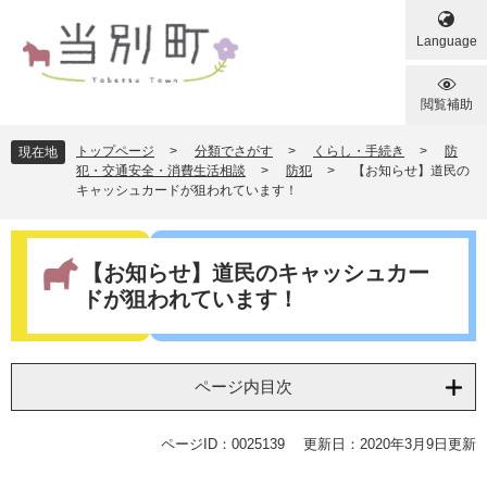
ペ
メ
ー
ニ
Language
ジ
ュ
の
ー
先
を
閲覧補助
頭
飛
で
ば
トップページ
>
分類でさがす
>
くらし・手続き
>
防
現在地
す
し
犯・交通安全・消費生活相談
>
防犯
>
【お知らせ】道民の
キャッシュカードが狙われています！
。
て
本
文
本
へ
文
【お知らせ】道民のキャッシュカー
ドが狙われています！
ページ内目次
ページID：0025139
更新日：2020年3月9日更新