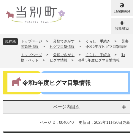
ペ
メ
ー
ニ
Language
ジ
ュ
の
ー
先
を
閲覧補助
頭
飛
で
ば
トップページ
>
分類でさがす
>
くらし・手続き
>
災害
現在地
す
し
等緊急情報
>
ヒグマ目撃情報
>
令和5年度ヒグマ目撃情報
。
て
トップページ
>
分類でさがす
>
くらし・手続き
>
動
本
物・ペット
>
ヒグマ情報
>
令和5年度ヒグマ目撃情報
文
へ
本
文
令和5年度ヒグマ目撃情報
ページ内目次
ページID：0040640
更新日：2023年11月20日更新