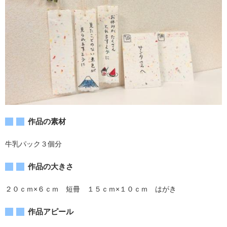
作品の素材
牛乳パック３個分
作品の大きさ
２０ｃｍ×６ｃｍ 短冊 １５ｃｍ×１０ｃｍ はがき
作品アピール