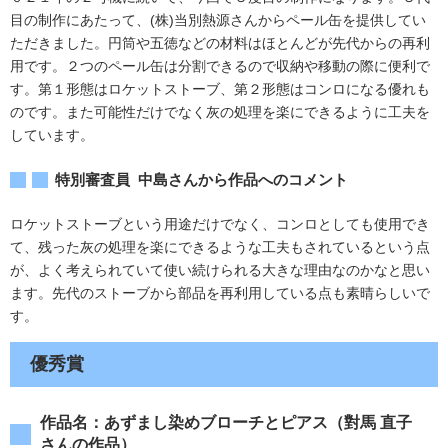
目の制作にあたって、(株)当別熱源さんからペール缶を提供してい
ただきました。円筒や五徳などの材料はほとんどが先代からの再利
用です。２つのペール缶は分割できるので収納や移動の際に便利で
す。第１形態はロケットストーブ、第２形態はコンロになる優れも
のです。また可能性だけでなく灰の処理を楽にできるように工夫を
しています。
特別審査員 中島さんから作品へのコメント
ロケットストーブという用途だけでなく、コンロとしても使用でき
て、残った灰の処理を楽にできるような工夫もされているという点
が、よく考えられていて使い続けられる大きな理由なのかなと思い
ます。先代のストーブから部品を再利用している点も素晴らしいで
す。
優秀賞
作品名：あずまし染めブローチとピアス（對馬 直子
さんの作品）