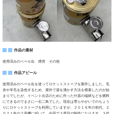
作品の素材
使用済みのペール缶 煙突 その他
作品アピール
使用済みのペール缶を使ってロケットストーブを製作しました。毛
糸や羊毛を染色するため、屋外で湯を沸かす方法を模索したのが始
まりでしたが、イベント出店のために作った什器の端材などを燃料
にできるのでまさに一石二鳥でした。現在は専らやがいでのちょう
りにロケットストーブを利用していますが、２０１６年の初代、２
０２１年の２号機に続いて、今回で３度目の制作になります。３代