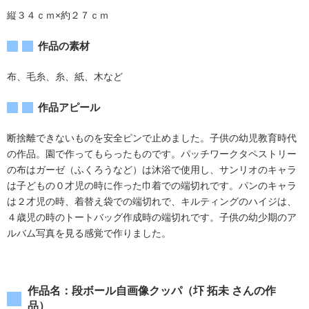
縦３４ｃｍ×約２７ｃｍ
作品の素材
布、毛糸、糸、紙、木など
作品アピール
断捨離できないものを安全ピンで止めました。子供の幼児教育時代
の作品。園で作ってもらったものです。パッチワークタペストリー
の布はガーゼ（ふくろうなど）は沐浴で使用し、サンリオのキャラ
は子どもの０才児の時に作った巾着での端切れです。パンのキャラ
は２才児の時、着替え袋での端切れで、キルティングのハイジは、
４歳児の時のトートバッグ作成時の端切れです。子供の幼少期のア
ルバム写真を見る感覚で作りました。
作品名：段ボール自画像クッパ（圷 拓未 さんの作
品）