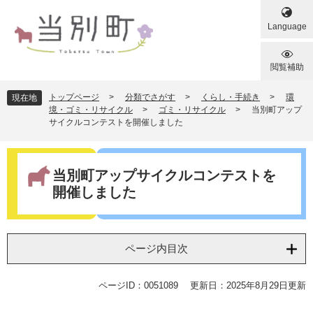
ペ
メ
ー
ニ
Language
ジ
ュ
の
ー
先
を
閲覧補助
頭
飛
で
ば
トップページ
>
分類でさがす
>
くらし・手続き
>
環
現在地
す
し
境・ゴミ・リサイクル
>
ゴミ・リサイクル
>
当別町アップ
サイクルコンテストを開催しました
。
て
本
文
本
へ
文
当別町アップサイクルコンテストを
開催しました
ページ内目次
ページID：0051089
更新日：2025年8月29日更新