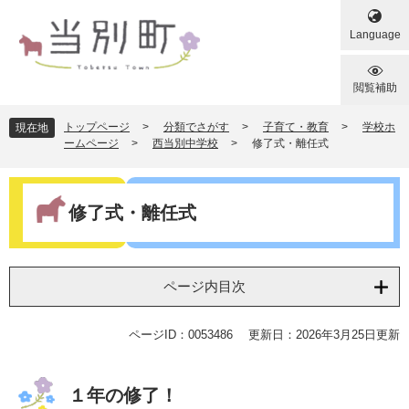
ペ
メ
ー
ニ
Language
ジ
ュ
の
ー
先
を
閲覧補助
頭
飛
で
ば
トップページ
>
分類でさがす
>
子育て・教育
>
学校ホ
現在地
す
し
ームページ
>
西当別中学校
>
修了式・離任式
。
て
本
本
文
文
修了式・離任式
へ
ページ内目次
ページID：0053486
更新日：2026年3月25日更新
１年の修了！