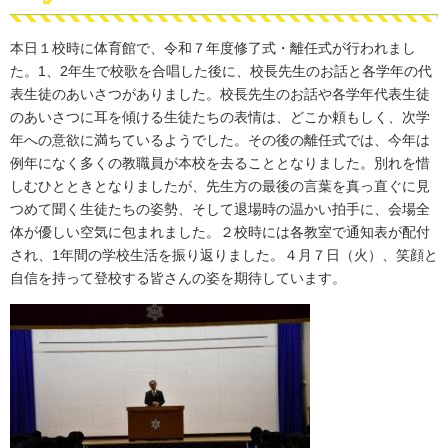
本日１校時に体育館で、令和７年度修了式・離任式が行われまし
た。1、2年生で校歌を合唱した後に、校長先生のお話と各学年の代
表生徒のあいさつがありました。校長先生のお話や各学年代表生徒
のあいさつに耳を傾ける生徒たちの表情は、どこか頼もしく、次学
年への意欲に満ちているようでした。その後の離任式では、今年は
例年になく多くの教職員が本校を去ることとなりました。別れを惜
しむひとときとなりましたが、先生方の最後の言葉を真っ直ぐに見
つめて聞く生徒たちの姿勢、そして退場時の温かい拍手に、会場全
体が優しい空気に包まれました。２校時には各教室で通知表が配付
され、1年間の学校生活を振り返りました。４月７日（火）、笑顔と
自信を持って登校する皆さんの姿を期待しています。