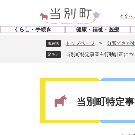
ペ
メ
ー
ニ
本文へ
ジ
ュ
の
ー
くらし・手続き
健康・福祉・医療
先
を
開
開
頭
飛
く
く
トップページ
>
分類でさが
現在地
で
ば
す
し
当別町特定事業主行動計画につ
。
て
本
文
本
へ
文
当別町特定事