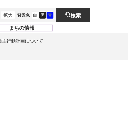
拡大
背景色
白
黒
青
検索
まちの情報
開
く
業主行動計画について