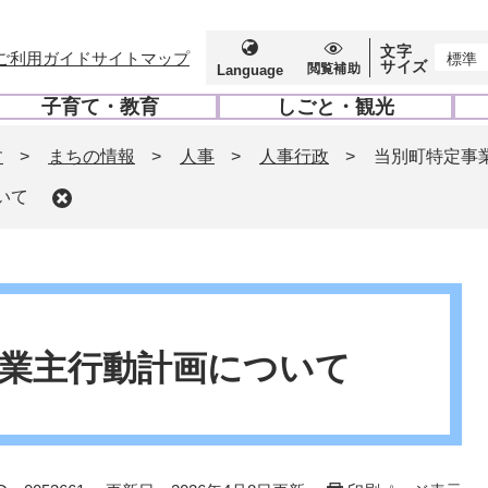
文字
ご利用ガイド
サイトマップ
標準
サイズ
閲覧補助
Language
子育て・教育
しごと・観光
開
開
く
く
す
>
まちの情報
>
人事
>
人事行政
>
当別町特定事
いて
業主行動計画について