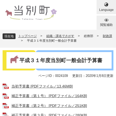
ペ
メ
ー
ニ
Language
ジ
ュ
の
ー
先
を
閲覧補助
頭
飛
で
ば
トップページ
>
組織・課名でさがす
>
総務部
>
財政課
現在地
す
し
>
平成３１年度当別町一般会計予算書
。
て
本
本
文
文
平成３１年度当別町一般会計予算書
へ
ページID：0024109
更新日：2020年1月8日更新
当初予算書 [PDFファイル／13.46MB]
補正予算書（第１号） [PDFファイル／164KB]
補正予算書（第２号） [PDFファイル／251KB]
補正予算書（第３号） [PDFファイル／280KB]