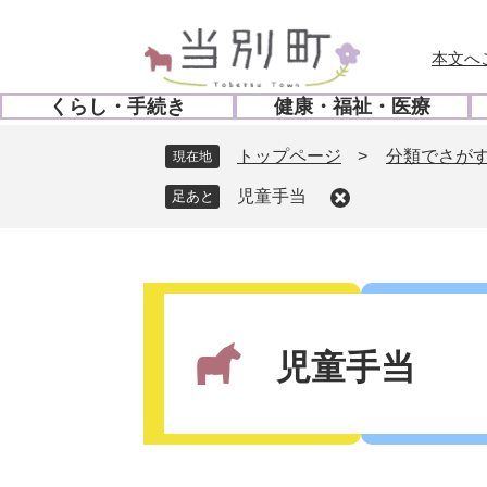
ペ
メ
ー
ニ
本文へ
ジ
ュ
の
ー
くらし・手続き
健康・福祉・医療
先
を
開
開
頭
飛
く
く
トップページ
>
分類でさが
現在地
で
ば
す
し
児童手当
。
て
本
文
本
へ
文
児童手当