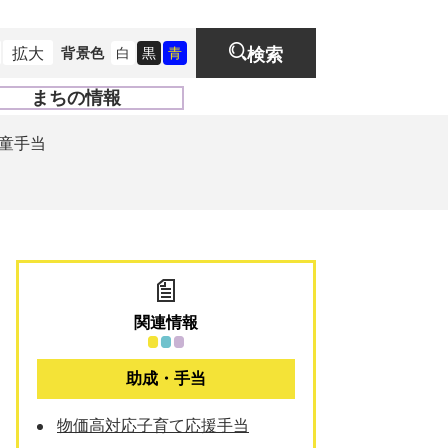
拡大
背景色
白
黒
青
検索
まちの情報
開
く
童手当
関連情報
助成・手当
物価高対応子育て応援手当