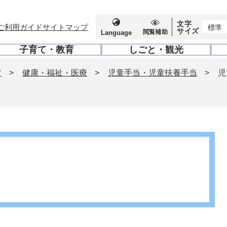
文字
ご利用ガイド
サイトマップ
標準
サイズ
閲覧補助
Language
子育て・教育
しごと・観光
開
開
く
く
す
>
健康・福祉・医療
>
児童手当・児童扶養手当
>
児