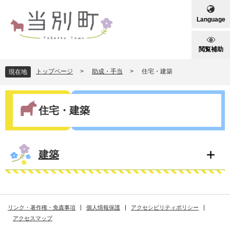
ペ
メ
ー
ニ
Language
ジ
ュ
の
ー
先
を
閲覧補助
頭
飛
で
ば
トップページ
>
助成・手当
>
住宅・建築
現在地
す
し
。
て
本
本
文
住宅・建築
文
へ
建築
リンク・著作権・免責事項
個人情報保護
アクセシビリティポリシー
アクセスマップ