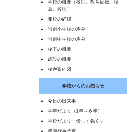
学校の概要（校訓、教育目標、校
章、校歌）
開校の経緯
当別小学校の歩み
当別中学校の歩み
校下の概要
施設の概要
校舎案内図
学校からのお知らせ
今日の出来事
学年だより（1年～６年）
学校だより「優しく強く」
年間行事予定