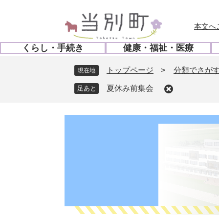
ペ
メ
ー
ニ
本文へ
ジ
ュ
の
ー
くらし・手続き
健康・福祉・医療
先
を
開
開
頭
飛
く
く
トップページ
>
分類でさが
現在地
で
ば
す
し
夏休み前集会
。
て
本
文
へ