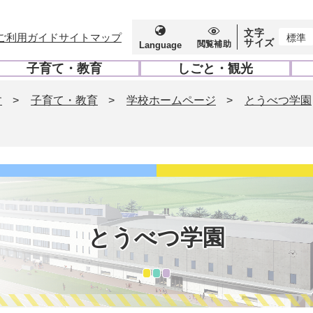
文字
ご利用ガイド
サイトマップ
標準
サイズ
閲覧補助
Language
子育て・教育
しごと・観光
開
開
く
く
す
>
子育て・教育
>
学校ホームページ
>
とうべつ学園
とうべつ学園