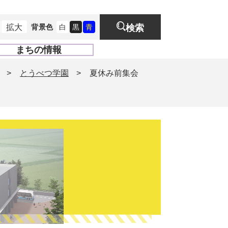
拡大
背景色
白
黒
青
検索
まちの情報
開
く
>
とうべつ学園
>
夏休み前集会