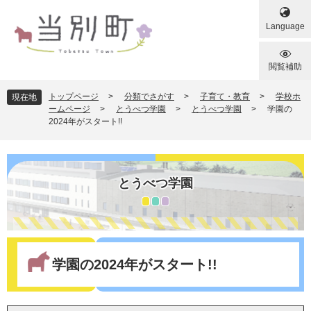
ペ
メ
ー
ニ
Language
ジ
ュ
の
ー
先
を
閲覧補助
頭
飛
で
ば
トップページ
>
分類でさがす
>
子育て・教育
>
学校ホ
現在地
す
し
ームページ
>
とうべつ学園
>
とうべつ学園
>
学園の
2024年がスタート!!
。
て
本
文
へ
とうべつ学園
本
文
学園の2024年がスタート!!