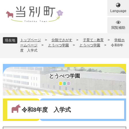
ペ
メ
ー
ニ
Language
ジ
ュ
の
ー
先
を
閲覧補助
頭
飛
で
ば
トップページ
>
分類でさがす
>
子育て・教育
>
学校ホ
現在地
す
し
ームページ
>
とうべつ学園
>
とうべつ学園
>
令和8年
度 入学式
。
て
本
文
へ
とうべつ学園
本
文
令和8年度 入学式