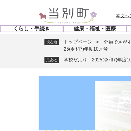
ペ
メ
ー
ニ
本文へ
ジ
ュ
の
ー
くらし・手続き
健康・福祉・医療
先
を
開
開
頭
飛
く
く
トップページ
>
分類でさが
現在地
で
ば
25(令和7)年度10月号
す
し
。
て
学校だより 2025(令和7)年度1
本
文
へ