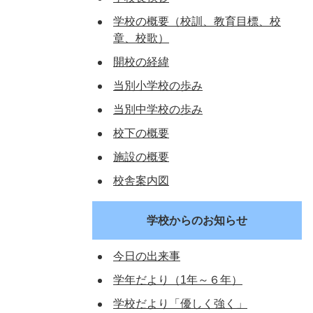
学校の概要（校訓、教育目標、校
章、校歌）
開校の経緯
当別小学校の歩み
当別中学校の歩み
校下の概要
施設の概要
校舎案内図
学校からのお知らせ
今日の出来事
学年だより（1年～６年）
学校だより「優しく強く」