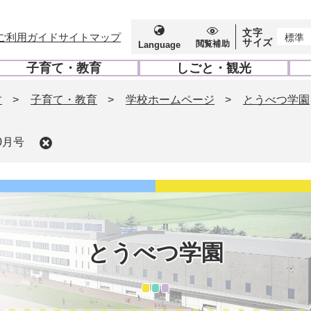
文字
ご利用ガイド
サイトマップ
標準
サイズ
閲覧補助
Language
子育て・教育
しごと・観光
開
開
く
く
す
>
子育て・教育
>
学校ホームページ
>
とうべつ学園
0月号
とうべつ学園