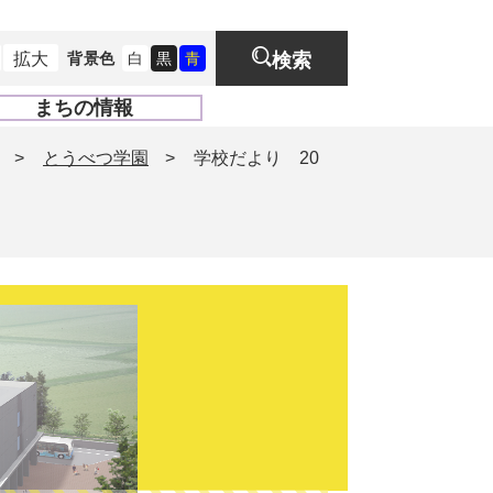
拡大
背景色
白
黒
青
検索
まちの情報
開
く
>
とうべつ学園
>
学校だより 20