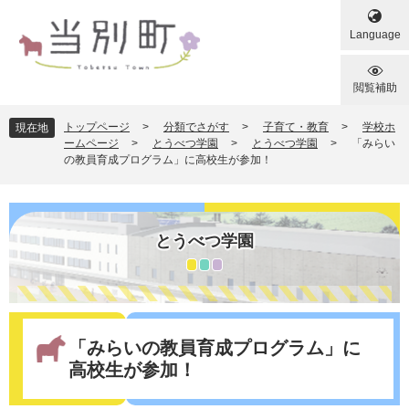
ペ
メ
ー
ニ
Language
ジ
ュ
の
ー
先
を
閲覧補助
頭
飛
で
ば
トップページ
>
分類でさがす
>
子育て・教育
>
学校ホ
現在地
す
し
ームページ
>
とうべつ学園
>
とうべつ学園
>
「みらい
の教員育成プログラム」に高校生が参加！
。
て
本
文
へ
とうべつ学園
本
文
「みらいの教員育成プログラム」に
高校生が参加！