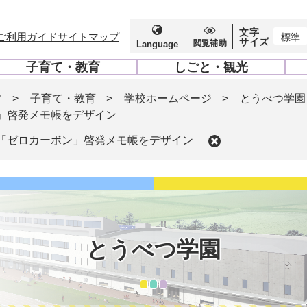
文字
ご利用ガイド
サイトマップ
標準
サイズ
閲覧補助
Language
子育て・教育
しごと・観光
開
開
く
く
す
>
子育て・教育
>
学校ホームページ
>
とうべつ学園
」啓発メモ帳をデザイン
「ゼロカーボン」啓発メモ帳をデザイン
とうべつ学園