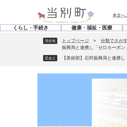
ペ
メ
ー
ニ
本文へ
ジ
ュ
の
ー
くらし・手続き
健康・福祉・医療
先
を
開
開
頭
飛
く
く
トップページ
>
分類でさが
現在地
で
ば
振興局と連携し「ゼロカーボン
す
し
。
て
【美術部】石狩振興局と連携し
本
文
へ