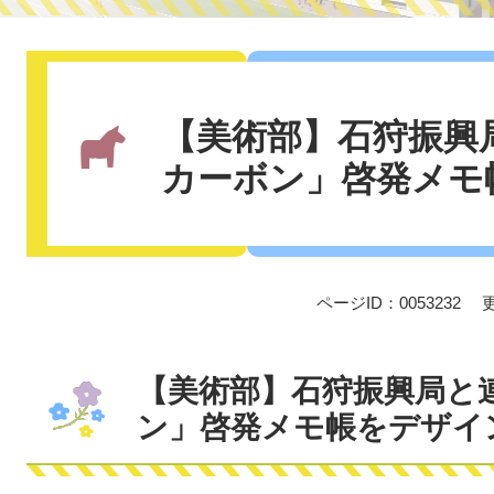
本
文
【美術部】石狩振興
カーボン」啓発メモ
ページID：0053232
【美術部】石狩振興局と
ン」啓発メモ帳をデザイ