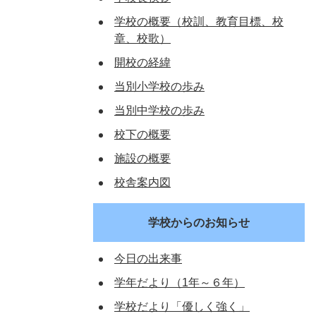
学校の概要（校訓、教育目標、校
章、校歌）
開校の経緯
当別小学校の歩み
当別中学校の歩み
校下の概要
施設の概要
校舎案内図
学校からのお知らせ
今日の出来事
学年だより（1年～６年）
学校だより「優しく強く」