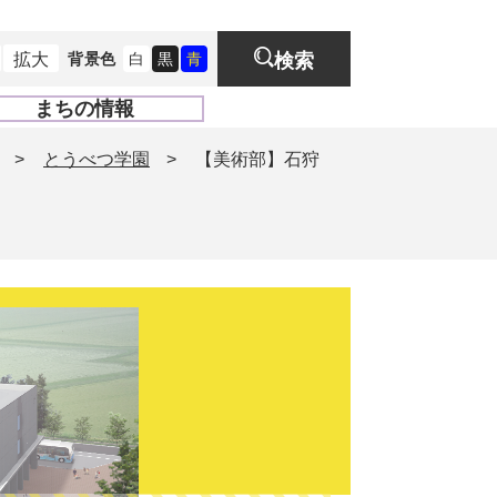
拡大
背景色
白
黒
青
検索
まちの情報
開
く
>
とうべつ学園
>
【美術部】石狩