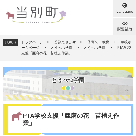
ペ
メ
ー
ニ
Language
ジ
ュ
の
ー
先
を
閲覧補助
頭
飛
で
ば
トップページ
>
分類でさがす
>
子育て・教育
>
学校ホ
現在地
す
し
ームページ
>
とうべつ学園
>
とうべつ学園
>
PTA学校
支援「亜麻の花 苗植え作業」
。
て
本
文
へ
とうべつ学園
本
文
PTA学校支援「亜麻の花 苗植え作
業」