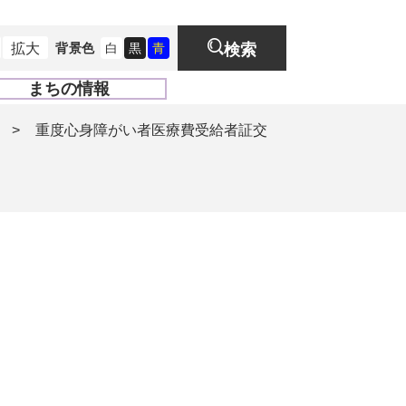
拡大
背景色
白
黒
青
検索
まちの情報
開
く
>
重度心身障がい者医療費受給者証交