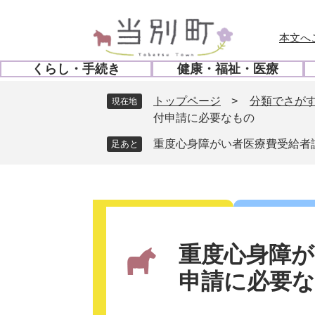
ペ
メ
ー
ニ
本文へ
ジ
ュ
の
ー
くらし・手続き
健康・福祉・医療
先
を
開
開
頭
飛
く
く
トップページ
>
分類でさが
現在地
で
ば
付申請に必要なもの
す
し
。
て
重度心身障がい者医療費受給者
本
文
へ
本
文
重度心身障が
申請に必要