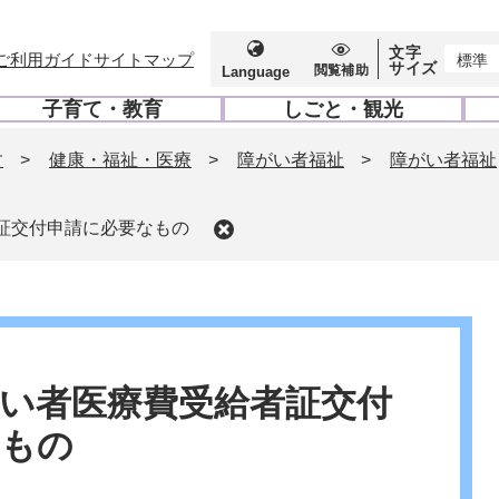
文字
ご利用ガイド
サイトマップ
標準
サイズ
閲覧補助
Language
子育て・教育
しごと・観光
開
開
く
く
す
>
健康・福祉・医療
>
障がい者福祉
>
障がい者福祉
証交付申請に必要なもの
い者医療費受給者証交付
なもの