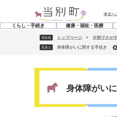
ペ
メ
ー
ニ
本文へ
ジ
ュ
の
ー
くらし・手続き
健康・福祉・医療
先
を
開
開
頭
飛
く
く
トップページ
>
分類でさが
現在地
で
ば
す
し
身体障がいに関する手続き
。
て
本
文
本
へ
文
身体障がい