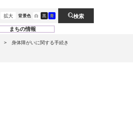
拡大
背景色
白
黒
青
検索
まちの情報
開
く
>
身体障がいに関する手続き