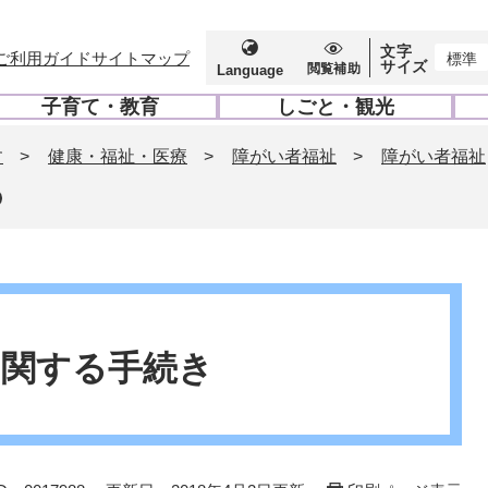
文字
ご利用ガイド
サイトマップ
標準
サイズ
閲覧補助
Language
子育て・教育
しごと・観光
開
開
く
く
す
>
健康・福祉・医療
>
障がい者福祉
>
障がい者福祉
に関する手続き