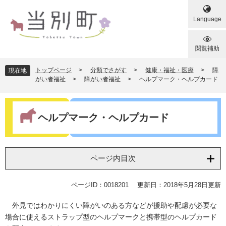
ペ
メ
ー
ニ
Language
ジ
ュ
の
ー
先
を
閲覧補助
頭
飛
で
ば
トップページ
>
分類でさがす
>
健康・福祉・医療
>
障
現在地
す
し
がい者福祉
>
障がい者福祉
>
ヘルプマーク・ヘルプカード
。
て
本
本
文
文
ヘルプマーク・ヘルプカード
へ
ページ内目次
ページID：0018201
更新日：2018年5月28日更新
外見ではわかりにくい障がいのある方などが援助や配慮が必要な
場合に使えるストラップ型のヘルプマークと携帯型のヘルプカード