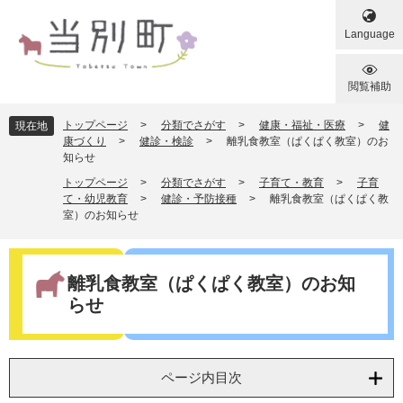
ペ
メ
ー
ニ
Language
ジ
ュ
の
ー
先
を
閲覧補助
頭
飛
で
ば
トップページ
>
分類でさがす
>
健康・福祉・医療
>
健
現在地
す
し
康づくり
>
健診・検診
>
離乳食教室（ぱくぱく教室）のお
知らせ
。
て
本
トップページ
>
分類でさがす
>
子育て・教育
>
子育
文
て・幼児教育
>
健診・予防接種
>
離乳食教室（ぱくぱく教
室）のお知らせ
へ
本
文
離乳食教室（ぱくぱく教室）のお知
らせ
ページ内目次