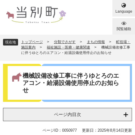
ペ
メ
ー
ニ
Language
ジ
ュ
の
ー
先
を
閲覧補助
頭
飛
で
ば
トップページ
>
分類でさがす
>
まちの情報
>
町役場・
現在地
す
し
施設案内
>
福祉施設・医療・健康関連
>
機械設備改修工事
に伴うゆとろのエアコン・給湯設備使用停止のお知らせ
。
て
本
文
本
へ
文
機械設備改修工事に伴うゆとろのエ
アコン・給湯設備使用停止のお知ら
せ
ページ内目次
ページID：0050977
更新日：2025年8月14日更新