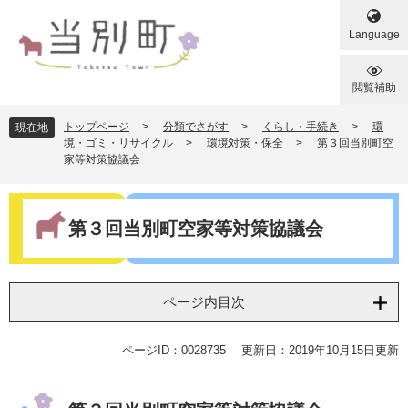
ペ
メ
ー
ニ
Language
ジ
ュ
の
ー
先
を
閲覧補助
頭
飛
で
ば
トップページ
>
分類でさがす
>
くらし・手続き
>
環
現在地
す
し
境・ゴミ・リサイクル
>
環境対策・保全
>
第３回当別町空
家等対策協議会
。
て
本
文
本
へ
文
第３回当別町空家等対策協議会
ページ内目次
ページID：0028735
更新日：2019年10月15日更新