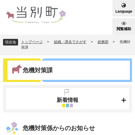
ペ
メ
ー
ニ
Language
ジ
ュ
の
ー
先
を
閲覧補助
頭
飛
で
ば
トップページ
>
組織・課名でさがす
>
総務部
>
危機対
現在地
す
し
策課
。
て
本
本
文
文
危機対策課
へ
新着情報
危機対策係からのお知らせ