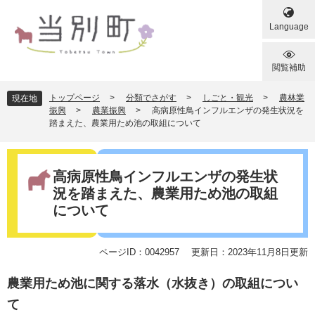
ペ
メ
ー
ニ
Language
ジ
ュ
の
ー
先
を
閲覧補助
頭
飛
で
ば
トップページ
>
分類でさがす
>
しごと・観光
>
農林業
現在地
す
し
振興
>
農業振興
>
高病原性鳥インフルエンザの発生状況を
踏まえた、農業用ため池の取組について
。
て
本
文
本
へ
文
高病原性鳥インフルエンザの発生状
況を踏まえた、農業用ため池の取組
について
ページID：0042957
更新日：2023年11月8日更新
農業用ため池に関する落水（水抜き）の取組につい
て