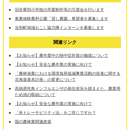
旧弁華別小学校の卒業制作等の引渡会を行います
東裏体験農村公園「貸し農園」希望者を募集します
当別町地域おこし協力隊インターンを募集します
関連リンク
【お知らせ】農作業中の熱中症対策の徹底について
【お知らせ】安全な農作業の実施に向けて
「農林漁業における環境負荷低減事業活動の促進に関する
北海道基本計画」の変更について
高病原性鳥インフルエンザの発生状況を踏まえた、農業用
ため池の取組について
【お知らせ】安全な農作業の実施に向けて
「米トレーサビリティ法」をご存じですか？
国の農林業関連政策