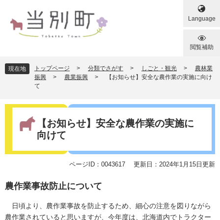
ペ
メ
ー
ニ
Language
ジ
ュ
の
ー
先
を
閲覧補助
頭
飛
で
ば
トップページ
>
分類でさがす
>
しごと・観光
>
農林業
現在地
す
し
振興
>
農業振興
>
【お知らせ】安全な農作業の実施に向け
て
。
て
本
文
本
へ
文
【お知らせ】安全な農作業の実施に
向けて
ページID：0043617
更新日：2024年1月15日更新
農作業事故防止について
日頃より、農作業事故を防止するため、細心の注意を図りながら
農作業されていると思いますが、今年度は、北海道内でトラクター