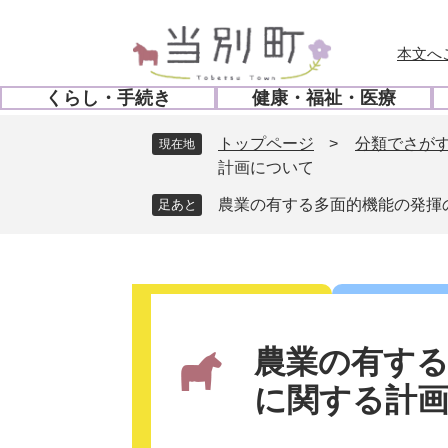
ペ
メ
ー
ニ
本文へ
ジ
ュ
の
ー
くらし・手続き
健康・福祉・医療
先
を
開
開
頭
飛
く
く
トップページ
>
分類でさが
現在地
で
ば
計画について
す
し
。
て
農業の有する多面的機能の発揮
本
文
へ
本
文
農業の有する
に関する計