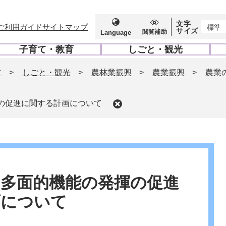
文字
ご利用ガイド
サイトマップ
標準
サイズ
閲覧補助
Language
子育て・教育
しごと・観光
開
開
く
く
す
>
しごと・観光
>
農林業振興
>
農業振興
>
農業
の促進に関する計画について
多面的機能の発揮の促進
画について