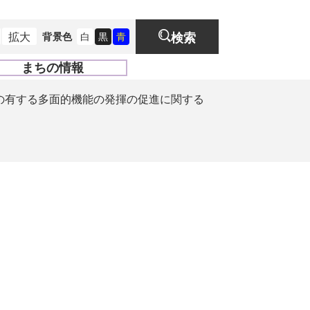
拡大
背景色
白
黒
青
検索
まちの情報
開
く
の有する多面的機能の発揮の促進に関する