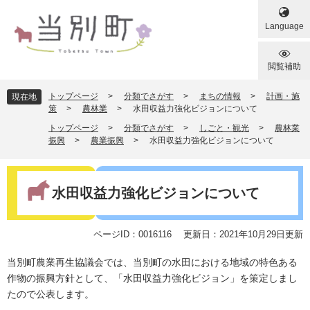
ペ
メ
ー
ニ
Language
ジ
ュ
の
ー
先
を
閲覧補助
頭
飛
で
ば
トップページ
>
分類でさがす
>
まちの情報
>
計画・施
現在地
す
し
策
>
農林業
>
水田収益力強化ビジョンについて
。
て
トップページ
>
分類でさがす
>
しごと・観光
>
農林業
本
振興
>
農業振興
>
水田収益力強化ビジョンについて
文
へ
本
文
水田収益力強化ビジョンについて
ページID：0016116
更新日：2021年10月29日更新
当別町農業再生協議会では、当別町の水田における地域の特色ある
作物の振興方針として、「水田収益力強化ビジョン」を策定しまし
たので公表します。