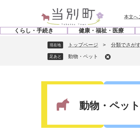
ペ
メ
ー
ニ
本文へ
ジ
ュ
の
ー
くらし・手続き
健康・福祉・医療
先
を
開
開
頭
飛
く
く
トップページ
>
分類でさが
現在地
で
ば
す
し
動物・ペット
。
て
本
文
本
へ
文
動物・ペッ