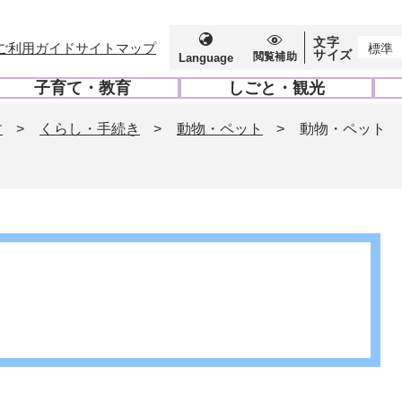
文字
ご利用ガイド
サイトマップ
標準
サイズ
閲覧補助
Language
子育て・教育
しごと・観光
開
開
く
く
す
>
くらし・手続き
>
動物・ペット
>
動物・ペット
ト