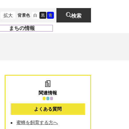
拡大
背景色
白
黒
青
検索
まちの情報
開
く
関連情報
よくある質問
蜜蜂を飼育する方へ