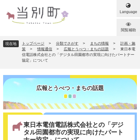
ペ
メ
ー
ニ
Language
ジ
ュ
の
ー
先
を
閲覧補助
頭
飛
で
ば
トップページ
>
分類でさがす
>
まちの情報
>
計画・施
現在地
す
し
策
>
情報通信
>
広報とうべつ・まちの話題
>
東日本電
信電話株式会社との「デジタル田園都市の実現に向けたパートナー
。
て
協定」について
本
文
へ
広報とうべつ・まちの話題
本
文
東日本電信電話株式会社との「デジ
タル田園都市の実現に向けたパート
ナー協定」について