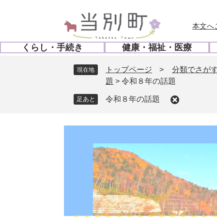
ペ
メ
ー
ニ
本文へ
ジ
ュ
の
ー
くらし・手続き
健康・福祉・医療
先
を
開
開
頭
飛
く
く
トップページ
>
分類でさが
現在地
で
ば
題
>
令和８年の話題
す
し
。
て
令和８年の話題
本
文
へ