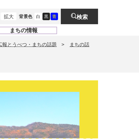
拡大
背景色
白
黒
青
検索
まちの情報
開
く
広報とうべつ・まちの話題
>
まちの話