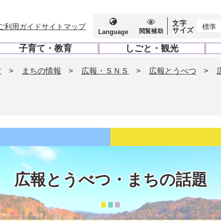
文字
ご利用ガイド
サイトマップ
標準
サイズ
閲覧補助
Language
子育て・教育
しごと・観光
開
開
く
く
す
>
まちの情報
>
広報・ＳＮＳ
>
広報とうべつ
>
広報とうべつ・まちの話題