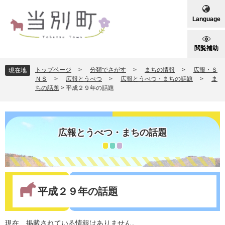
ペ
メ
ー
ニ
Language
ジ
ュ
の
ー
先
を
閲覧補助
頭
飛
で
ば
トップページ
>
分類でさがす
>
まちの情報
>
広報・Ｓ
現在地
す
し
ＮＳ
>
広報とうべつ
>
広報とうべつ・まちの話題
>
ま
ちの話題
>
平成２９年の話題
。
て
本
文
へ
広報とうべつ・まちの話題
本
文
平成２９年の話題
現在、掲載されている情報はありません。