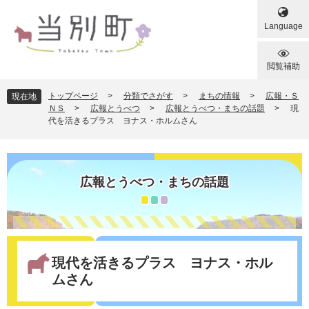
ペ
メ
ー
ニ
Language
ジ
ュ
の
ー
先
を
閲覧補助
頭
飛
で
ば
トップページ
>
分類でさがす
>
まちの情報
>
広報・Ｓ
現在地
す
し
ＮＳ
>
広報とうべつ
>
広報とうべつ・まちの話題
>
現
代を活きるプラス ヨナス・ホルムさん
。
て
本
文
へ
広報とうべつ・まちの話題
本
文
現代を活きるプラス ヨナス・ホル
ムさん