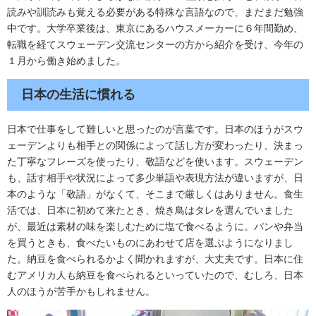
読みや訓読みも覚える必要がある特殊な言語なので、まだまだ勉強
中です。大学卒業後は、東京にあるハウスメーカーに６年間勤め、
転職を経てスウェーデン交流センターの方から紹介を受け、今年の
１月から働き始めました。
日本の生活に慣れる
日本で仕事をして難しいと思ったのが言葉です。日本のほうがスウ
ェーデンよりも相手との関係によって話し方が変わったり、決まっ
た丁寧なフレーズを使ったり、敬語などを使います。スウェーデン
も、話す相手や状況によって多少単語や表現方法が違いますが、日
本のような「敬語」がなくて、そこまで厳しくはありません。食生
活では、日本に初めて来たとき、焼き鳥はタレを選んでいました
が、最近は素材の味を楽しむために塩で食べるように。パンや弁当
を買うときも、食べたいものにあわせて店を選ぶようになりまし
た。納豆を食べられるかよく聞かれますが、大丈夫です。日本に住
むアメリカ人も納豆を食べられるといっていたので、むしろ、日本
人のほうが苦手かもしれません。