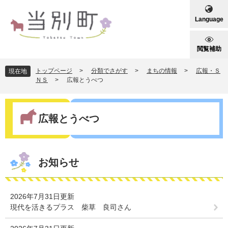
ペ
メ
ー
ニ
Language
ジ
ュ
の
ー
先
を
閲覧補助
頭
飛
で
ば
トップページ
>
分類でさがす
>
まちの情報
>
広報・Ｓ
現在地
す
し
ＮＳ
>
広報とうべつ
。
て
本
本
文
文
広報とうべつ
へ
お知らせ
2026年7月31日更新
現代を活きるプラス 柴草 良司さん