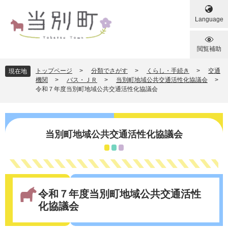
ペ
メ
ー
ニ
Language
ジ
ュ
の
ー
先
を
閲覧補助
頭
飛
で
ば
トップページ
>
分類でさがす
>
くらし・手続き
>
交通
現在地
す
し
機関
>
バス・ＪＲ
>
当別町地域公共交通活性化協議会
>
令和７年度当別町地域公共交通活性化協議会
。
て
本
文
へ
当別町地域公共交通活性化協議会
本
文
令和７年度当別町地域公共交通活性
化協議会